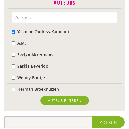
AUTEURS
Yasmine Oudriss-Kamouni
A.M.
Evelyn Akkermans
Saskia Beverloo
Wendy Bontje
Herman Broekhuizen
Marianne Busser
AUTEUR FILTEREN
Marja van Delden
ZOEKEN
Wieteke van Dort