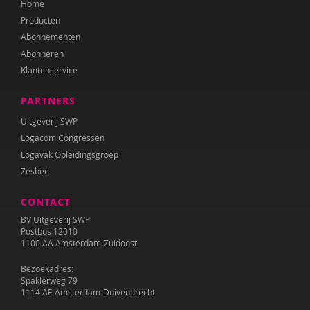
Home
Diana Turkenburg-de Haan
Producten
Wesley Verboom
Abonnementen
Abonneren
Wouter Verhage
Klantenservice
Tineke Vlaming
PARTNERS
Tamara Wally
Uitgeverij SWP
Logacom Congressen
Hermien Wiechers
Logavak Opleidingsgroep
Zesbee
CONTACT
BV Uitgeverij SWP
Postbus 12010
1100 AA Amsterdam-Zuidoost
Bezoekadres:
Spaklerweg 79
1114 AE Amsterdam-Duivendrecht