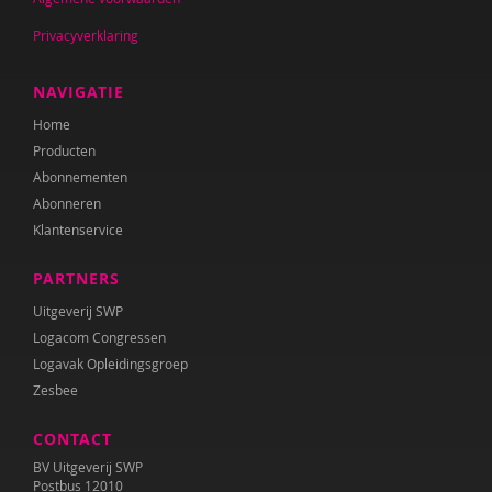
Resi Damhuis
Privacyverklaring
Jan De Mets
Bart Declercq
NAVIGATIE
Home
Amanda Dietrich
Producten
Nanne van Doorn
Abonnementen
Abonneren
Wieteke van Dort
Klantenservice
Sandra van Duijn
PARTNERS
Marilse Eerkens
Uitgeverij SWP
Logacom Congressen
Loïs Eijgenraam
Logavak Opleidingsgroep
Zesbee
Lonneke van Elburg
CONTACT
Lynn van Ewijk
BV Uitgeverij SWP
Belinda Fallaux
Postbus 12010