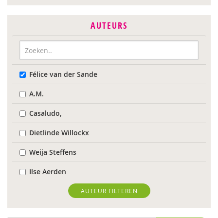
AUTEURS
Félice van der Sande
A.M.
Casaludo,
Dietlinde Willockx
Weija Steffens
Ilse Aerden
Pauline van Aken
AUTEUR FILTEREN
Evelyn Akkermans