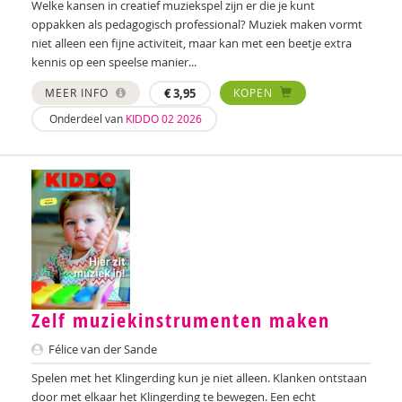
Welke kansen in creatief muziekspel zijn er die je kunt
Anne Bijsterbosch
oppakken als pedagogisch professional? Muziek maken vormt
niet alleen een fijne activiteit, maar kan met een beetje extra
Joyce Blauwhoff
kennis op een speelse manier...
Mascha Boelaars
MEER INFO
€
3,95
KOPEN
Onderdeel van
KIDDO 02 2026
Annerieke Boland
Lilian van der Bolt
Marianne Boogaard
Caroline Boudry
Iris Brandsteder
Kees Broekhof
Zelf muziekinstrumenten maken
Miranda Bron
Félice van der Sande
Helma Brouwers
Spelen met het Klingerding kun je niet alleen. Klanken ontstaan
door met elkaar het Klingerding te bewegen. Een echt