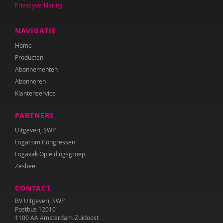
Privacyverklaring
Anne Mijke van Harten
Maria Heesen
NAVIGATIE
Home
Anouk Helmers
Producten
Nicky Ingels
Abonnementen
Abonneren
Sherita Jager
Klantenservice
Hilde Krajenbrink
PARTNERS
Lien Van Laere
Uitgeverij SWP
Logacom Congressen
Fien Lannoye
Logavak Opleidingsgroep
Zesbee
Esther van der Leek
CONTACT
Jolet Leenhouts
BV Uitgeverij SWP
Liliane Limpens
Postbus 12010
1100 AA Amsterdam-Zuidoost