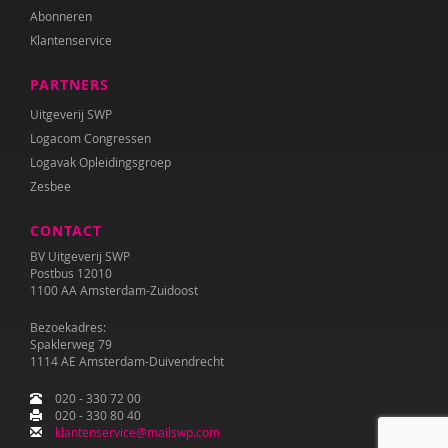
Abonneren
Saskia van Beveren
Klantenservice
Joyce Blauwhoff
PARTNERS
Theo Blom
Uitgeverij SWP
Logacom Congressen
Esther Blondelle
Logavak Opleidingsgroep
Zesbee
Mascha Boelaars
CONTACT
Wendy Boesveld
BV Uitgeverij SWP
Martin Bosma
Postbus 12010
1100 AA Amsterdam-Zuidoost
Sanne Bosmans
Bezoekadres:
Spaklerweg 79
Caroline Boudry
1114 AE Amsterdam-Duivendrecht
Marieke van Boven
020 - 330 72 00
020 - 330 80 40
Iris Brandsteder
klantenservice@mailswp.com