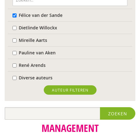
Félice van der Sande
Dietlinde Willockx
Mireille Aarts
Pauline van Aken
René Arends
Diverse auteurs
Roli Ayutsede
AUTEUR FILTEREN
Rosalie Baan
ZOEKEN
Anne-Floor Bakker
MANAGEMENT
Pieter Paul Bakker