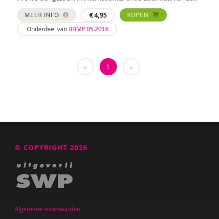
Jolien Boksebeld
MEER INFO
€
4,95
KOPEN
Annerieke Boland
Onderdeel van
BBMP 05.2016
Denise Bontje
Marianne Boogaard
«
1
»
Chantal Booi
Rhodé van den Born
Caroline Boudry
Karin Brandt
© COPYRIGHT 2026
Maryse Broek
Marik Broere
Lola Brouwer
Algemene voorwaarden
Ed Buitenhek