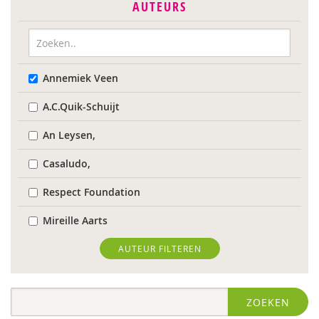
AUTEURS
Annemiek Veen
A.C.Quik-Schuijt
An Leysen,
Casaludo,
Respect Foundation
Mireille Aarts
Marijke Adema
AUTEUR FILTEREN
Ilse Aerden
ZOEKEN
Robbert Almekinders