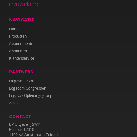
Privacyverklaring
Wouter Bulckaert
NAVIGATIE
Jeanet Bus
Home
Johnny van Cadsand
Producten
Abonnementen
Nathalie Camacho
Abonneren
Klantenservice
Fanny Cattenstart
PARTNERS
Margriet Chorus
Uitgeverij SWP
Lieve Claeys
Logacom Congressen
Logavak Opleidingsgroep
Wilmie Colbers
Zesbee
Mirjam Companjen
CONTACT
Leony Coppens
BV Uitgeverij SWP
Postbus 12010
Ietje Corman
1100 AA Amsterdam-Zuidoost