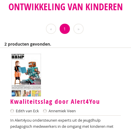
ONTWIKKELING VAN KINDEREN
Teatske Altenburg
Nilay Ardjosemito
«
1
»
Nishaan Ardjosemito
Siela Ardjosemito-Jethoe
2 producten gevonden.
Chantal Ariens
Nicole van Asten
Diverse auteurs
Anne-Floor Bakker
Miriam Barendregt
Kwaliteitsslag door Alert4You
Edith van Eck
Annemiek Veen
Ana del Barrio Saiz
In Alert4you ondersteunen experts uit de jeugdhulp
Rina Bartels
pedagogisch medewerkers in de omgang met kinderen met