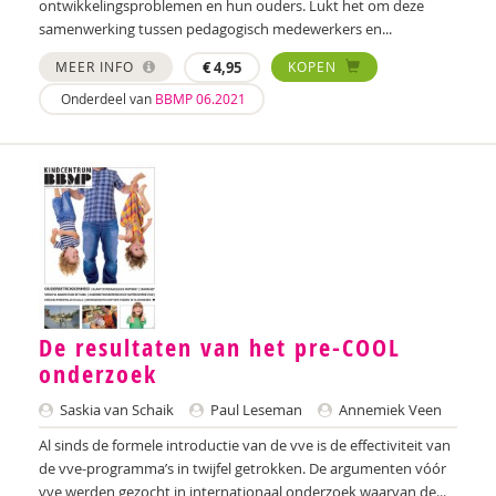
ontwikkelingsproblemen en hun ouders. Lukt het om deze
Zeina Bassa
samenwerking tussen pedagogisch medewerkers en...
Laura Batstra
MEER INFO
€
4,95
KOPEN
Onderdeel van
BBMP 06.2021
Rebecca Beck
Maria Hetty van den Berg
Remco van den Berg
Brenda Berns
Annemiek van Beurden
Anne Bijsterbosch
De resultaten van het pre-COOL
onderzoek
Joyce Blauwhoff
Saskia van Schaik
Paul Leseman
Annemiek Veen
Mascha Boelaars
Al sinds de formele introductie van de vve is de effectiviteit van
Marieke Boelhouwer
de vve-programma’s in twijfel getrokken. De argumenten vóór
vve werden gezocht in internationaal onderzoek waarvan de...