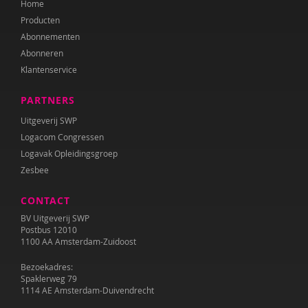
Home
Dawn Huebner
Producten
Corina Hulsman
Abonnementen
Abonneren
Sherita Jager
Klantenservice
Barbara Janssen
PARTNERS
Francine Jellesma
Uitgeverij SWP
Logacom Congressen
IJsbrand Jepma
Logavak Opleidingsgroep
Zesbee
Lisanne Jilink
CONTACT
Tilly de Jong
BV Uitgeverij SWP
Annelies Karelse
Postbus 12010
1100 AA Amsterdam-Zuidoost
José Koning
Bezoekadres:
Spaklerweg 79
Hilde Krajenbrink
1114 AE Amsterdam-Duivendrecht