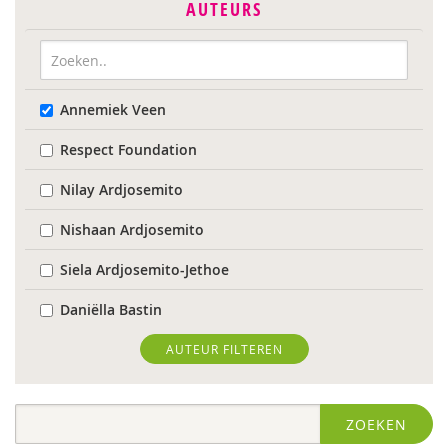
AUTEURS
Annemiek Veen
Respect Foundation
Nilay Ardjosemito
Nishaan Ardjosemito
Siela Ardjosemito-Jethoe
Daniëlla Bastin
Joyce Blauwhoff
AUTEUR FILTEREN
Robbert Blokland
ZOEKEN
Denise Bontje