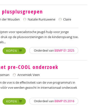
n plusplusgroepen
n der Wouden
Natalie Runtuwene
Claire
ijsten voor specialistische jeugd-hulp voor jonge
druk op de plusvoorzieningen in de kinderopvang toe.
s...
Onderdeel van
BBMP 01 2025
KOPEN
het pre-COOL onderzoek
eseman
Annemiek Veen
n de vve is de effectiviteit van de vve-programma’s in
 vóór vve werden gezocht in internationaal onderzoek
Onderdeel van
BBMP 05.2016
KOPEN