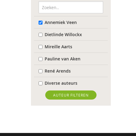
Annemiek Veen
Dietlinde Willockx
Mireille Aarts
Pauline van Aken
René Arends
Diverse auteurs
Roli Ayutsede
AUTEUR FILTEREN
Rosalie Baan
Anne-Floor Bakker
Pieter Paul Bakker