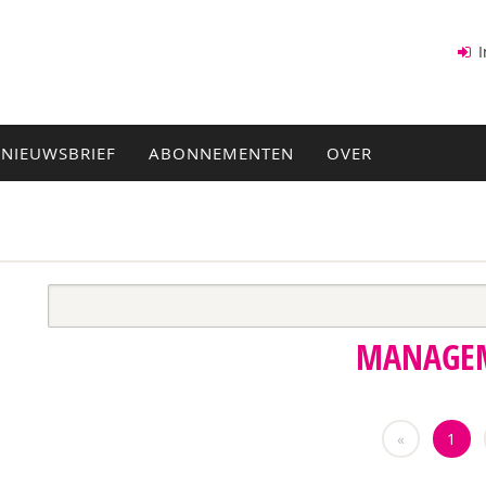
I
NIEUWSBRIEF
ABONNEMENTEN
OVER
MANAGE
«
1