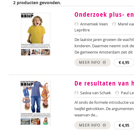
2 producten gevonden.
Onderzoek plus- e
Annemiek Veen
Merel va
Leprêtre
De laatste jaren groeien de wachtl
kinderen. Daarmee neemt ook de 
De gemeente Amsterdam ziet dit al
MEER INFO
€
4,95
De resultaten van 
Saskia van Schaik
Paul L
Al sinds de formele introductie va
twijfel getrokken. De argumenten
waarvan de...
MEER INFO
€
4,95