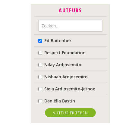
AUTEURS
Ed Buitenhek
Respect Foundation
Nilay Ardjosemito
Nishaan Ardjosemito
Siela Ardjosemito-Jethoe
Daniëlla Bastin
Joyce Blauwhoff
AUTEUR FILTEREN
Robbert Blokland