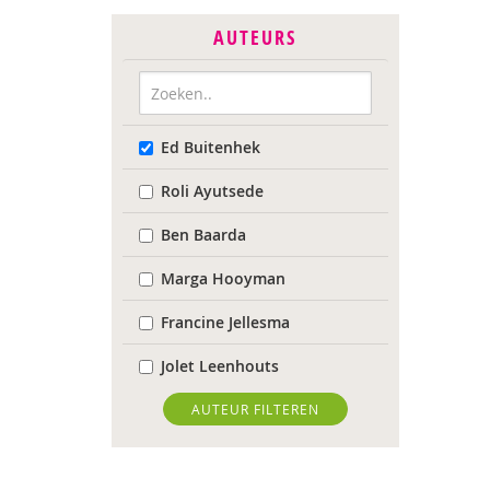
AUTEURS
Ed Buitenhek
Roli Ayutsede
Ben Baarda
Marga Hooyman
Francine Jellesma
Jolet Leenhouts
Karin van der Meulen
AUTEUR FILTEREN
Sabine Plemper