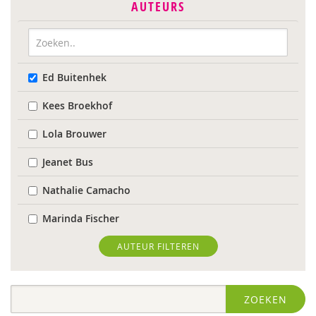
AUTEURS
Ed Buitenhek
Kees Broekhof
Lola Brouwer
Jeanet Bus
Nathalie Camacho
Marinda Fischer
Sieneke Goorhuis-Brouwer
AUTEUR FILTEREN
Jolien Hesselberth
ZOEKEN
IJsbrand Jepma