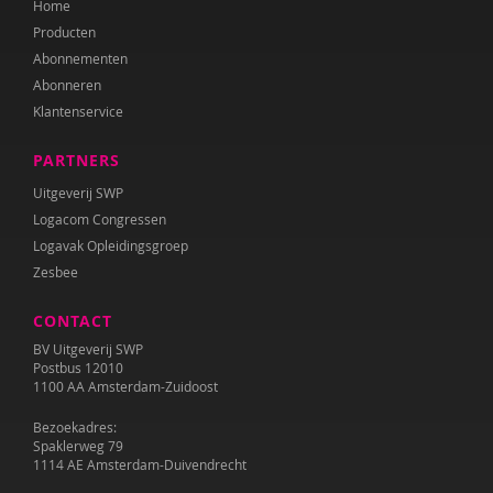
Home
Annet Weterings
Producten
Iris Wierdsma
Abonnementen
Abonneren
Merel van der Wouden
Klantenservice
PARTNERS
Uitgeverij SWP
Logacom Congressen
Logavak Opleidingsgroep
Zesbee
CONTACT
BV Uitgeverij SWP
Postbus 12010
1100 AA Amsterdam-Zuidoost
Bezoekadres:
Spaklerweg 79
1114 AE Amsterdam-Duivendrecht