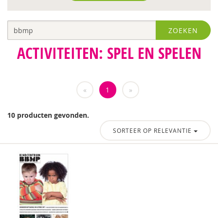
Ilse Raasing
ZOEKEN
Marleen Ruigrok
ACTIVITEITEN: SPEL EN SPELEN
Anouk Schouten
Simone Sorber
«
1
»
Marijn van Dijk
Aart Verschuur
10 producten gevonden.
SORTEER OP RELEVANTIE