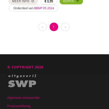
MEER INFO
€
3,95
KOPEN
Onderdeel van
BBMP 05 2024
«
1
»
© COPYRIGHT 2026
Algemene voorwaarden
Privacyverklaring