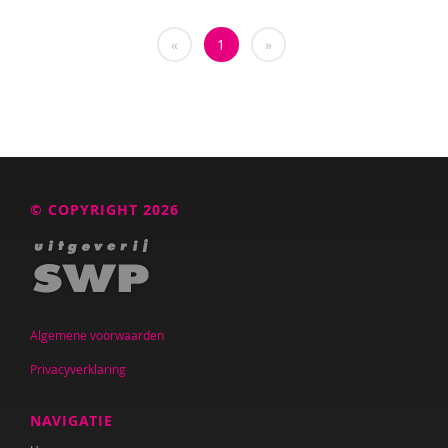
«
1
»
© COPYRIGHT 2026
Algemene voorwaarden
Privacyverklaring
NAVIGATIE