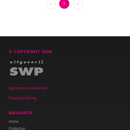
«
1
»
© COPYRIGHT 2026
Algemene voorwaarden
Privacyverklaring
NAVIGATIE
Home
Producten