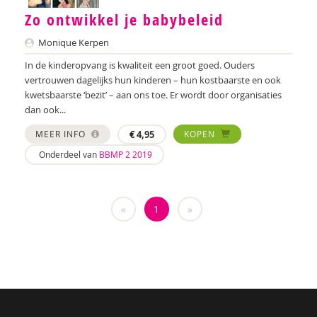
Johan Gelderloos
Zo ontwikkel je babybeleid
Monique Kerpen
Sharon Gesthuizen
In de kinderopvang is kwaliteit een groot goed. Ouders
Simon Hay
vertrouwen dagelijks hun kinderen – hun kostbaarste en ook
kwetsbaarste ‘bezit’ – aan ons toe. Er wordt door organisaties
P. Hebbink
dan ook...
Josette Hoex
MEER INFO
€
4,95
KOPEN
Onderdeel van
BBMP 2 2019
Onno Hoorn
Bidan Hu
«
1
»
Yvonne Huisman
Barbara Janssen
IJsbrand Jepma
Maria Jongsma