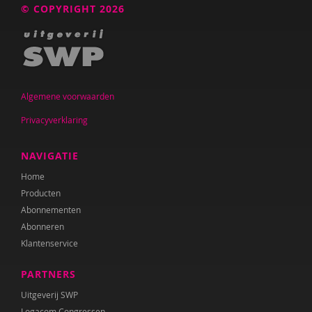
© COPYRIGHT 2026
Koen Kock
Corona Koek
Lucy Kok
H. Korpershoek
Algemene voorwaarden
Privacyverklaring
Verena Kraaij
Lien Van Laere
NAVIGATIE
Martin van der Linden
Home
Producten
Marije Magito
Abonnementen
Abonneren
Lenneke Moerdijk
Klantenservice
Rianne van der Molen
PARTNERS
KOOS NIJGH
Uitgeverij SWP
Logacom Congressen