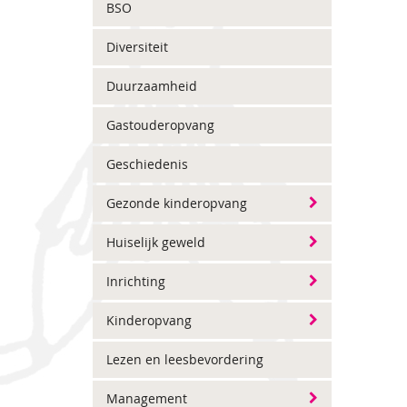
BSO
Diversiteit
Duurzaamheid
Gastouderopvang
Geschiedenis
Gezonde kinderopvang
Huiselijk geweld
Inrichting
Kinderopvang
Lezen en leesbevordering
Management