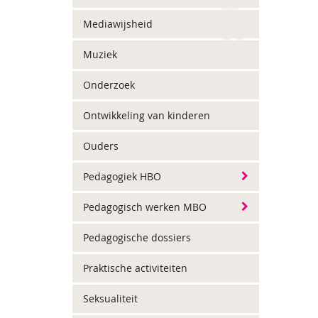
Mediawijsheid
Muziek
Onderzoek
Ontwikkeling van kinderen
Ouders
Pedagogiek HBO
Pedagogisch werken MBO
Pedagogische dossiers
Praktische activiteiten
Seksualiteit