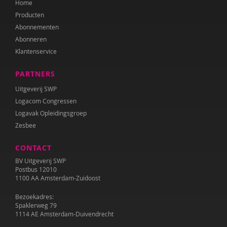
Home
Kirsten Nøhr
Producten
Yasmine Oudriss-Kamouni
Abonnementen
Abonneren
Anne Pennings
Klantenservice
Mirjana Petrović
PARTNERS
Bodine Romijn
Uitgeverij SWP
Logacom Congressen
Félice van der Sande
Logavak Opleidingsgroep
Zesbee
Wilma Schepers
CONTACT
Jeroen Schipper
BV Uitgeverij SWP
Elly Singer
Postbus 12010
1100 AA Amsterdam-Zuidoost
Pauline Slot
Bezoekadres:
Spaklerweg 79
Sanne Spiero
1114 AE Amsterdam-Duivendrecht