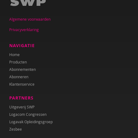
Jan De Mets
Algemene voorwaarden
Vicky Dellas
Privacyverklaring
A. van Dinther-Erkens
Angela van Dinther-Erkens
NAVIGATIE
Home
Nanne van Doorn
Producten
Wieteke van Dort
Abonnementen
Abonneren
Lonneke van Elburg
Klantenservice
Denise Enthoven
PARTNERS
Belinda Fallaux
Uitgeverij SWP
Logacom Congressen
Paula Fikkert
Logavak Opleidingsgroep
Zesbee
Yolanda Geleynse