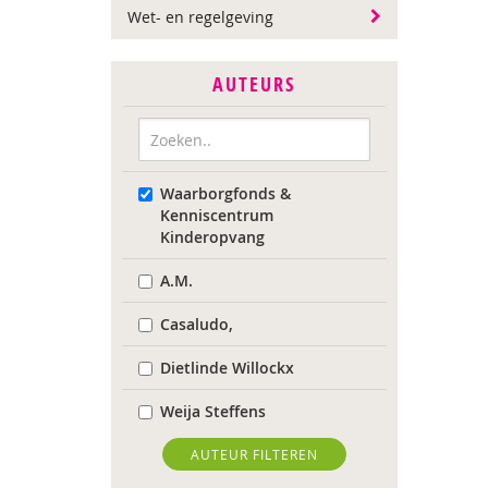
Wet- en regelgeving
AUTEURS
Waarborgfonds &
Kenniscentrum
Kinderopvang
A.M.
Casaludo,
Dietlinde Willockx
Weija Steffens
Ilse Aerden
AUTEUR FILTEREN