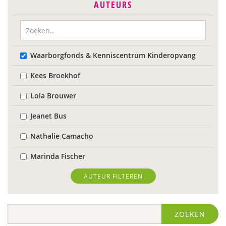
AUTEURS
Waarborgfonds & Kenniscentrum Kinderopvang
Kees Broekhof
Lola Brouwer
Jeanet Bus
Nathalie Camacho
Marinda Fischer
Sieneke Goorhuis-Brouwer
AUTEUR FILTEREN
Jolien Hesselberth
ZOEKEN
IJsbrand Jepma