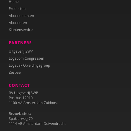
Home
Annet Weterings
Producten
Iris Wierdsma
Abonnementen
Abonneren
Merel van der Wouden
Klantenservice
PARTNERS
Uitgeverij SWP
Logacom Congressen
Logavak Opleidingsgroep
Zesbee
CONTACT
BV Uitgeverij SWP
Postbus 12010
1100 AA Amsterdam-Zuidoost
Bezoekadres:
Spaklerweg 79
1114 AE Amsterdam-Duivendrecht