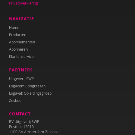
Privacyverklaring
Dominique Grotenhuis
Anneke Guis
NAVIGATIE
Home
Janneke Hagenaar
Producten
Noëlle Haitsma
Abonnementen
Abonneren
Audrey van den Ham
Klantenservice
Nicole Handels
PARTNERS
Anne Mijke van Harten
Uitgeverij SWP
Logacom Congressen
Barbara Hermsen
Logavak Opleidingsgroep
Zesbee
E. Hoekstra
CONTACT
Laura Hoogcarspel
BV Uitgeverij SWP
Laura Hovenkamp
Postbus 12010
1100 AA Amsterdam-Zuidoost