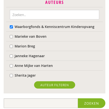
AUTEURS
Waarborgfonds & Kenniscentrum Kinderopvang
Marieke van Boven
Marion Breg
Janneke Hagenaar
Anne Mijke van Harten
Sherita Jager
Jelka Matlung
AUTEUR FILTEREN
Ellis van der Meulen
ZOEKEN
Susanne Oosterman