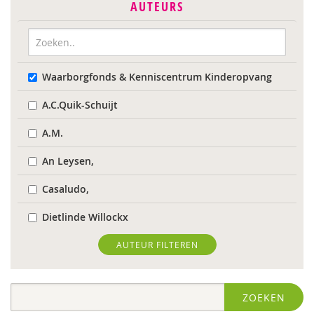
AUTEURS
Waarborgfonds & Kenniscentrum Kinderopvang
A.C.Quik-Schuijt
A.M.
An Leysen,
Casaludo,
Dietlinde Willockx
Landelijk Kenniscentrum LVB
AUTEUR FILTEREN
Respect Foundation
ZOEKEN
Sardes