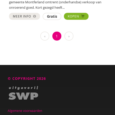
gemeente Montferland omtrent (onderhandse) verkoop van
Nilay Ardjosemito
onroerend goed. Kort gezegd heeft...
Nishaan Ardjosemito
MEER INFO
Gratis
KOPEN
Siela Ardjosemito-Jethoe
René Arends
«
1
»
Chantal Ariens
Silke van Arum
Nicole van Asten
Diverse auteurs
© COPYRIGHT 2026
Roli Ayutsede
Rosalie Baan
Ben Baarda
Algemene voorwaarden