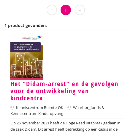
Weija Steffens
«
1
»
Mireille Aarts
1 product gevonden.
Brenda Abrahamse-Van Beek
Marijke Adema
Ilse Aerden
Pauline van Aken
Evelyn Akkermans
Het “Didam-arrest” en de gevolgen
voor de ontwikkeling van
Robbert Almekinders
kindcentra
Teatske Altenburg
Kenniscentrum Ruimte-OK
Waarborgfonds &
Creative Learning and Play
Kenniscentrum Kinderopvang
Op 26 november 2021 heeft de Hoge Raad uitspraak gedaan in
Iris Andriessen
de zaak Didam. Dit arrest heeft betrekking op een casus in de