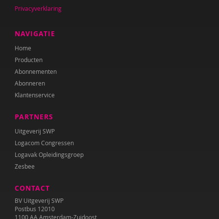
Sebastiaan Baauw
Privacyverklaring
Anne-Floor Bakker
NAVIGATIE
Carolina Bakker
Home
Producten
Ina Bakker
Abonnementen
Pieter Paul Bakker
Abonneren
Klantenservice
Marielle Balledux
PARTNERS
Miriam Barendregt
Uitgeverij SWP
Ana del Barrio Saiz
Logacom Congressen
Logavak Opleidingsgroep
Rina Bartels
Zesbee
Zeina Bassa
CONTACT
Daniëlla Bastin
BV Uitgeverij SWP
Postbus 12010
Henriet Bathoorn
1100 AA Amsterdam-Zuidoost