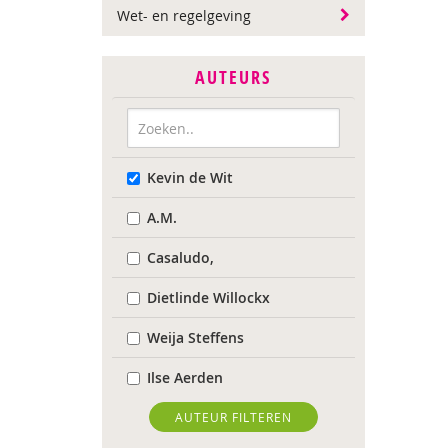
Wet- en regelgeving
AUTEURS
Kevin de Wit
A.M.
Casaludo,
Dietlinde Willockx
Weija Steffens
Ilse Aerden
Pauline van Aken
AUTEUR FILTEREN