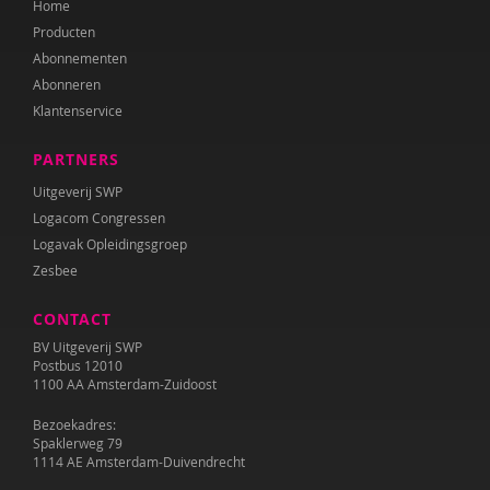
Home
Mariëlle Cloin
Producten
Resi Damhuis
Abonnementen
Abonneren
Annika de Haan
Klantenservice
Teije ten Den
PARTNERS
Kirsten Dijk
Uitgeverij SWP
Logacom Congressen
Leen Dom
Logavak Opleidingsgroep
Zesbee
Nanne van Doorn
CONTACT
Anne L. Douglass
BV Uitgeverij SWP
Marieke Effting
Postbus 12010
1100 AA Amsterdam-Zuidoost
Remco van Eijkel
Bezoekadres:
Spaklerweg 79
Corina Elzenaar
1114 AE Amsterdam-Duivendrecht