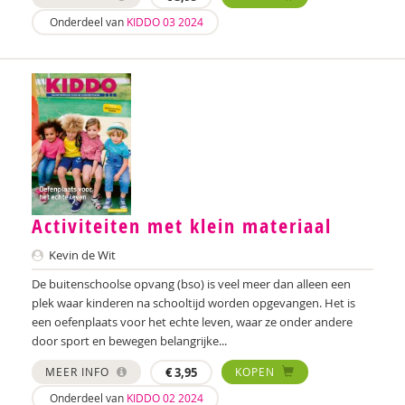
Nilay Ardjosemito
Onderdeel van
KIDDO 03 2024
Nishaan Ardjosemito
Siela Ardjosemito-Jethoe
René Arends
Chantal Ariens
Silke van Arum
Activiteiten met klein materiaal
Nicole van Asten
Kevin de Wit
Diverse auteurs
De buitenschoolse opvang (bso) is veel meer dan alleen een
Roli Ayutsede
plek waar kinderen na schooltijd worden opgevangen. Het is
een oefenplaats voor het echte leven, waar ze onder andere
Rosalie Baan
door sport en bewegen belangrijke...
MEER INFO
€
3,95
KOPEN
Ben Baarda
Onderdeel van
KIDDO 02 2024