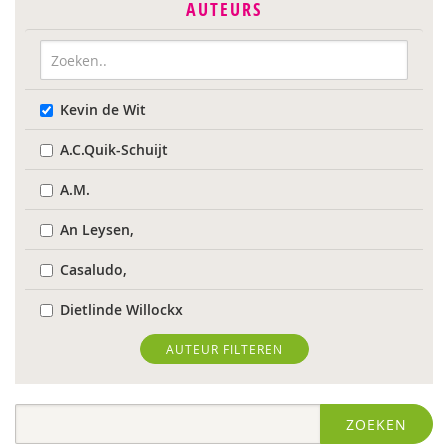
AUTEURS
Kevin de Wit
A.C.Quik-Schuijt
A.M.
An Leysen,
Casaludo,
Dietlinde Willockx
Landelijk Kenniscentrum LVB
AUTEUR FILTEREN
Respect Foundation
ZOEKEN
Sardes