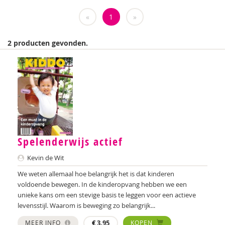
Weija Steffens
«
1
»
Mireille Aarts
2 producten gevonden.
Brenda Abrahamse-Van Beek
Marijke Adema
Ilse Aerden
Pauline van Aken
Evelyn Akkermans
Spelenderwijs actief
Robbert Almekinders
Kevin de Wit
Teatske Altenburg
We weten allemaal hoe belangrijk het is dat kinderen
voldoende bewegen. In de kinderopvang hebben we een
Creative Learning and Play
unieke kans om een stevige basis te leggen voor een actieve
levensstijl. Waarom is beweging zo belangrijk...
Iris Andriessen
MEER INFO
€
3,95
KOPEN