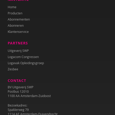
Home
Laura Batstra
Producten
Abonnementen
Rebecca Beck
Abonneren
Anke van Beckhoven
Klantenservice
Celeste Bekkering
PARTNERS
Joop Berding
Uitgeverij SWP
Logacom Congressen
Kim van den Berg
Logavak Opleidingsgroep
Zesbee
Maria Hetty van den Berg
CONTACT
Nicolette van den Berg
BV Uitgeverij SWP
Remco van den Berg
Postbus 12010
1100 AA Amsterdam-Zuidoost
Tonny van den Berg
Bezoekadres:
Spaklerweg 79
Willeke van den Berg-Meijerhoven
1114 AE Amsterdam-Duivendrecht