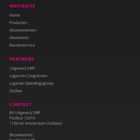
Anne Bijsterbosch
NAVIGATIE
Home
Joyce Blauwhoff
Producten
Mascha Boelaars
Abonnementen
Abonneren
Annerieke Boland
Klantenservice
Lilian van der Bolt
PARTNERS
Marianne Boogaard
Uitgeverij SWP
Logacom Congressen
Caroline Boudry
Logavak Opleidingsgroep
Zesbee
Iris Brandsteder
CONTACT
Kees Broekhof
BV Uitgeverij SWP
Miranda Bron
Postbus 12010
1100 AA Amsterdam-Zuidoost
Helma Brouwers
Bezoekadres: