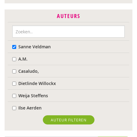
AUTEURS
Sanne Veldman
A.M.
Casaludo,
Dietlinde Willockx
Weija Steffens
Ilse Aerden
Pauline van Aken
AUTEUR FILTEREN
Evelyn Akkermans