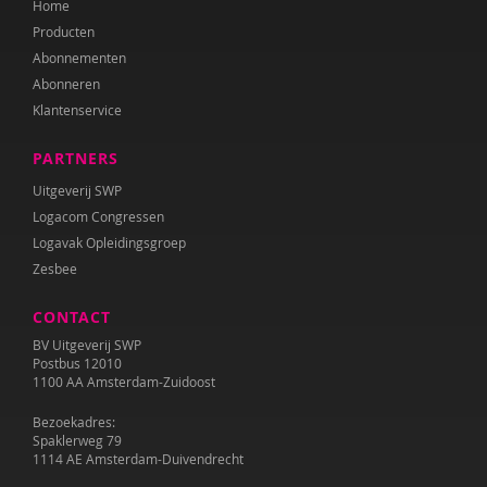
Home
Kirsten Nøhr
Producten
Yasmine Oudriss-Kamouni
Abonnementen
Abonneren
Anne Pennings
Klantenservice
Mirjana Petrović
PARTNERS
Bodine Romijn
Uitgeverij SWP
Logacom Congressen
Félice van der Sande
Logavak Opleidingsgroep
Zesbee
Wilma Schepers
CONTACT
Jeroen Schipper
BV Uitgeverij SWP
Elly Singer
Postbus 12010
1100 AA Amsterdam-Zuidoost
Pauline Slot
Bezoekadres:
Spaklerweg 79
Sanne Spiero
1114 AE Amsterdam-Duivendrecht