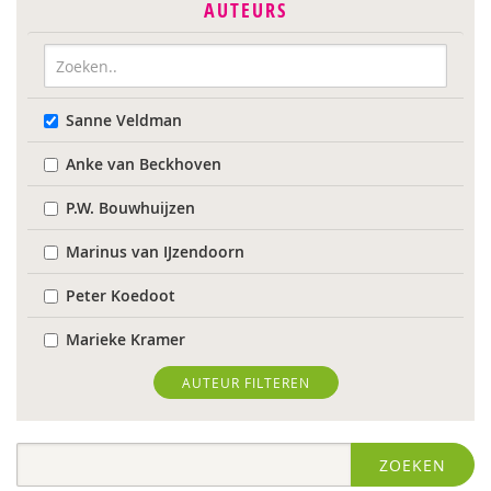
AUTEURS
Sanne Veldman
Anke van Beckhoven
P.W. Bouwhuijzen
Marinus van IJzendoorn
Peter Koedoot
Marieke Kramer
Wietse de Lege
AUTEUR FILTEREN
Maarten van der Linde
ZOEKEN
Rob Luckerhof