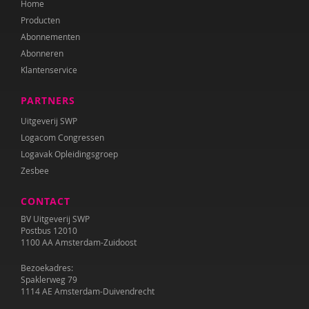
Home
Geert-Jan Stams
Producten
Frea Swets-Gronert
Abonnementen
Abonneren
Louis Tavecchio
Klantenservice
Aart Verschuur
PARTNERS
Peter de Wit
Uitgeverij SWP
Logacom Congressen
Logavak Opleidingsgroep
Zesbee
CONTACT
BV Uitgeverij SWP
Postbus 12010
1100 AA Amsterdam-Zuidoost
Bezoekadres:
Spaklerweg 79
1114 AE Amsterdam-Duivendrecht