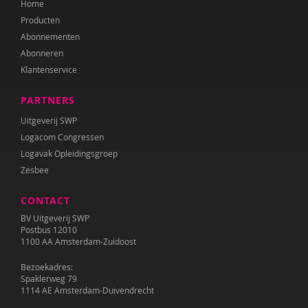
Home
Annet Weterings
Producten
Iris Wierdsma
Abonnementen
Abonneren
Merel van der Wouden
Klantenservice
PARTNERS
Uitgeverij SWP
Logacom Congressen
Logavak Opleidingsgroep
Zesbee
CONTACT
BV Uitgeverij SWP
Postbus 12010
1100 AA Amsterdam-Zuidoost
Bezoekadres:
Spaklerweg 79
1114 AE Amsterdam-Duivendrecht