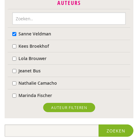
AUTEURS
Sanne Veldman
Kees Broekhof
Lola Brouwer
Jeanet Bus
Nathalie Camacho
Marinda Fischer
Sieneke Goorhuis-Brouwer
AUTEUR FILTEREN
Jolien Hesselberth
ZOEKEN
IJsbrand Jepma