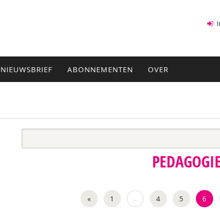
I
NIEUWSBRIEF
ABONNEMENTEN
OVER
PEDAGOGI
«
1
..
4
5
6