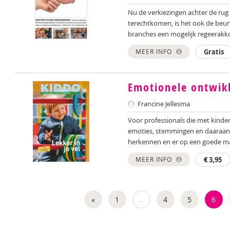
Nu de verkiezingen achter de rug z
terechtkomen, is het ook de beu
branches een mogelijk regeerakko
MEER INFO
Gratis
Emotionele ontwik
Francine Jellesma
Voor professionals die met kindere
emoties, stemmingen en daaraan 
herkennen en er op een goede ma
MEER INFO
€
3,95
«
1
..
4
5
6