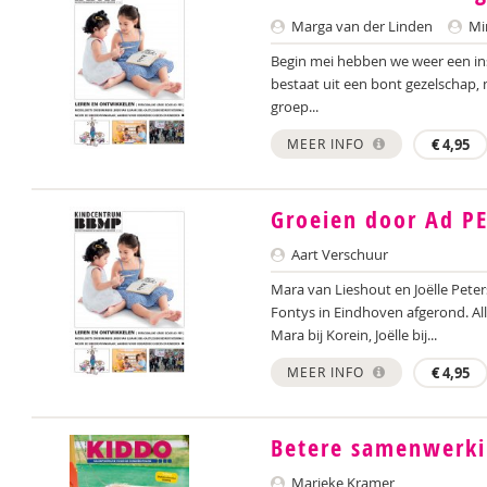
Marga van der Linden
Mi
Begin mei hebben we weer een inspi
bestaat uit een bont gezelschap,
groep...
MEER INFO
€
4,95
Groeien door Ad P
Aart Verschuur
Mara van Lieshout en Joëlle Peter
Fontys in Eindhoven afgerond. All
Mara bij Korein, Joëlle bij...
MEER INFO
€
4,95
Betere samenwerki
Marieke Kramer