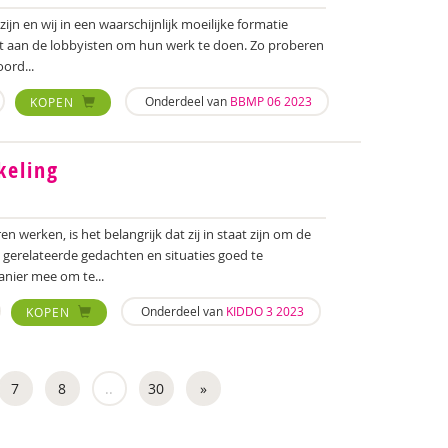
ijn en wij in een waarschijnlijk moeilijke formatie
rt aan de lobbyisten om hun werk te doen. Zo proberen
ord...
Onderdeel van
BBMP 06 2023
KOPEN
keling
n werken, is het belangrijk dat zij in staat zijn om de
gerelateerde gedachten en situaties goed te
nier mee om te...
Onderdeel van
KIDDO 3 2023
KOPEN
7
8
..
30
»