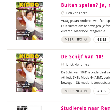
Buiten spelen? Ja, 
Lien Van Laere
Vraag je aan kinderen wat écht spe
Er is ruimte om te bewegen, je fa
ervaren. Maar hoe integreer je...
MEER INFO
€
3,95
De Schijf van 10!
Jorick Hendriksen
De Schijf van 10!® is onderdeel 
Athletic Skills Model® (ASM), ger
bewegen. Dit model is toepasbaar 
MEER INFO
€
3,95
Studiereis naar Re