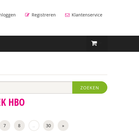
nloggen
Registreren
Klantenservice
ZOEKEN
EK HBO
7
8
..
30
»