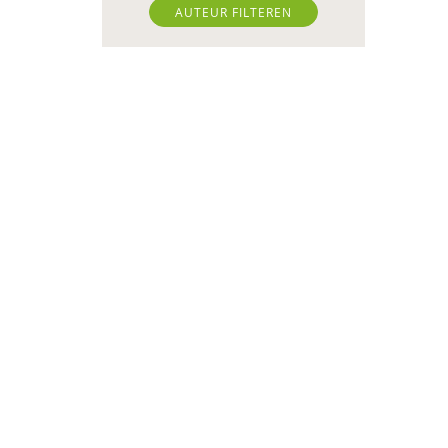
AUTEUR FILTEREN
Ben Baarda
Miriam Barendregt
Ana del Barrio Saiz
Daniëlla Bastin
Laura Batstra
Joop Berding
Willeke van den Berg-
Meijerhoven
Annelies Bergmans
Theo Blom
Mascha Boelaars