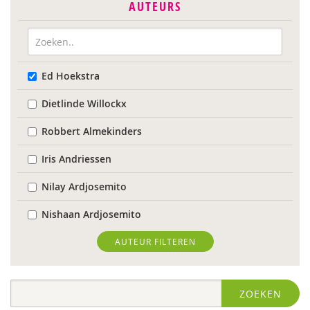
AUTEURS
Ed Hoekstra
Dietlinde Willockx
Robbert Almekinders
Iris Andriessen
Nilay Ardjosemito
Nishaan Ardjosemito
Siela Ardjosemito-Jethoe
AUTEUR FILTEREN
Nicole van Asten
ZOEKEN
Ina Bakker