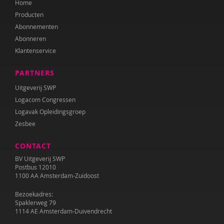
Home
Katrien Brys
Producten
Ed Buitenhek
Abonnementen
Abonneren
Wouter Bulckaert
Klantenservice
Marjolijn Distelbrink
PARTNERS
Leen Dom
Uitgeverij SWP
Logacom Congressen
Edith van Eck
Logavak Opleidingsgroep
Zesbee
Sonja Ehlers
CONTACT
Tirtsa Ehrlich
BV Uitgeverij SWP
Belinda Fallaux
Postbus 12010
1100 AA Amsterdam-Zuidoost
Naomi Geens
Bezoekadres:
Spaklerweg 79
Naomie Geens
1114 AE Amsterdam-Duivendrecht