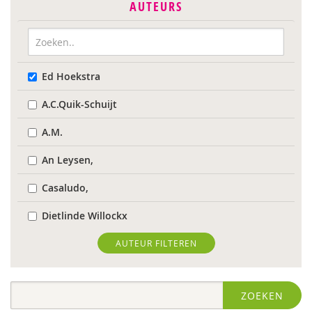
AUTEURS
Ed Hoekstra
A.C.Quik-Schuijt
A.M.
An Leysen,
Casaludo,
Dietlinde Willockx
Landelijk Kenniscentrum LVB
AUTEUR FILTEREN
Respect Foundation
ZOEKEN
Sardes