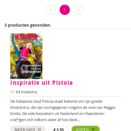
Weija Steffens
«
1
»
Mireille Aarts
3 producten gevonden.
Brenda Abrahamse-Van Beek
Marijke Adema
Ilse Aerden
Pauline van Aken
Evelyn Akkermans
Inspiratie uit Pistoia
Robbert Almekinders
Ed Hoekstra
Teatske Altenburg
De Italiaanse stad Pistoia staat bekend om zijn goede
kindcentra, die zijn vormgegeven volgens de visie van Reggio
Creative Learning and Play
Emilia. De vele bezoekers uit Nederland en Vlaanderen
vragen zich telkens weer af hoe deze...
Iris Andriessen
MEER INFO
€
3,95
KOPEN