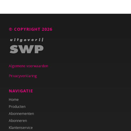
Laura Batstra
Rebecca Beck
© COPYRIGHT 2026
Anke van Beckhoven
Celeste Bekkering
Joop Berding
Algemene voorwaarden
Kim van den Berg
Privacyverklaring
Maria Hetty van den Berg
NAVIGATIE
Nicolette van den Berg
Home
Remco van den Berg
Producten
Abonnementen
Tonny van den Berg
Abonneren
Klantenservice
Willeke van den Berg-Meijerhoven