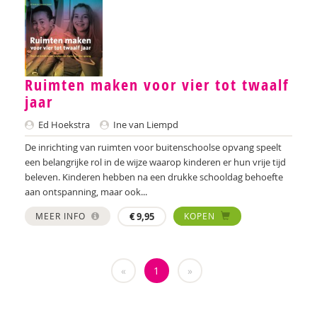
Sebastiaan Baauw
Anne-Floor Bakker
Carolina Bakker
Ruimten maken voor vier tot twaalf
Ina Bakker
jaar
Pieter Paul Bakker
Ed Hoekstra
Ine van Liempd
Marielle Balledux
De inrichting van ruimten voor buitenschoolse opvang speelt
een belangrijke rol in de wijze waarop kinderen er hun vrije tijd
Miriam Barendregt
beleven. Kinderen hebben na een drukke schooldag behoefte
aan ontspanning, maar ook...
Ana del Barrio Saiz
MEER INFO
€
9,95
KOPEN
Rina Bartels
Zeina Bassa
«
1
»
Daniëlla Bastin
Henriet Bathoorn