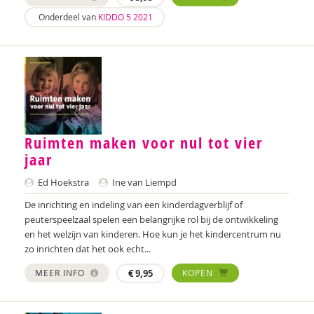
Nilay Ardjosemito
Onderdeel van
KIDDO 5 2021
Nishaan Ardjosemito
Siela Ardjosemito-Jethoe
René Arends
Chantal Ariens
Ruimten maken voor nul tot vier
Silke van Arum
jaar
Nicole van Asten
Ed Hoekstra
Ine van Liempd
De inrichting en indeling van een kinderdagverblijf of
Diverse auteurs
peuterspeelzaal spelen een belangrijke rol bij de ontwikkeling
Roli Ayutsede
en het welzijn van kinderen. Hoe kun je het kindercentrum nu
zo inrichten dat het ook echt...
Rosalie Baan
MEER INFO
€
9,95
KOPEN
Ben Baarda