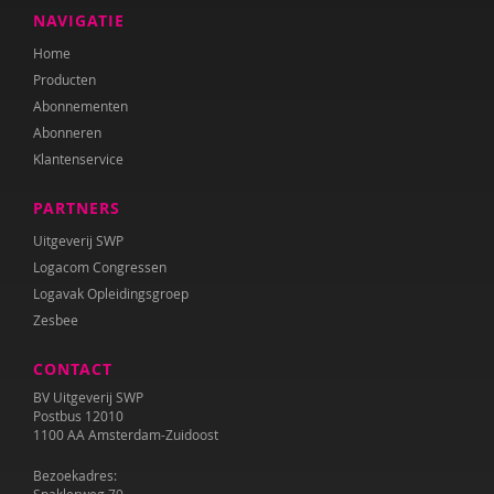
Tamara Wally
NAVIGATIE
Home
Suzanne Wardenaar
Producten
Marieke van der Zanden
Abonnementen
Abonneren
Klantenservice
PARTNERS
Uitgeverij SWP
Logacom Congressen
Logavak Opleidingsgroep
Zesbee
CONTACT
BV Uitgeverij SWP
Postbus 12010
1100 AA Amsterdam-Zuidoost
Bezoekadres: