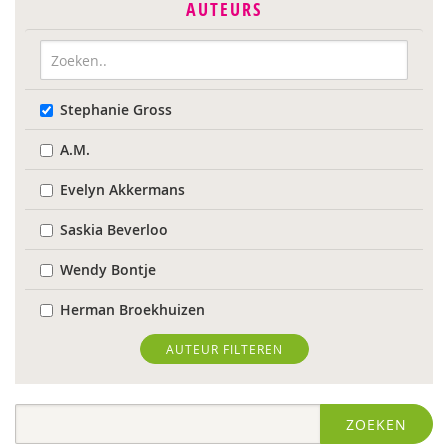
AUTEURS
Stephanie Gross
A.M.
Evelyn Akkermans
Saskia Beverloo
Wendy Bontje
Herman Broekhuizen
Marianne Busser
AUTEUR FILTEREN
Marja van Delden
ZOEKEN
Wieteke van Dort