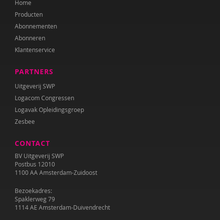
Home
Diana Turkenburg-de Haan
Producten
Wesley Verboom
Abonnementen
Abonneren
Wouter Verhage
Klantenservice
Tineke Vlaming
PARTNERS
Tamara Wally
Uitgeverij SWP
Logacom Congressen
Hermien Wiechers
Logavak Opleidingsgroep
Zesbee
CONTACT
BV Uitgeverij SWP
Postbus 12010
1100 AA Amsterdam-Zuidoost
Bezoekadres:
Spaklerweg 79
1114 AE Amsterdam-Duivendrecht