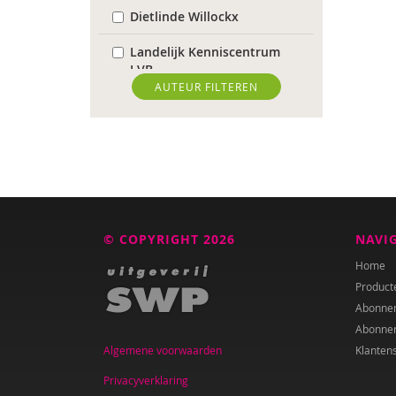
Dietlinde Willockx
Landelijk Kenniscentrum
LVB
AUTEUR FILTEREN
Sardes
Weija Steffens
Mireille Aarts
Brenda Abrahamse-Van
Beek
© COPYRIGHT 2026
NAVI
Marijke Adema
Home
Product
Ilse Aerden
Abonne
Abonne
Pauline van Aken
Algemene voorwaarden
Klanten
Evelyn Akkermans
Privacyverklaring