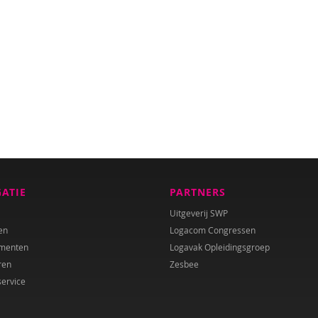
GATIE
PARTNERS
Uitgeverij SWP
en
Logacom Congressen
menten
Logavak Opleidingsgroep
ren
Zesbee
service