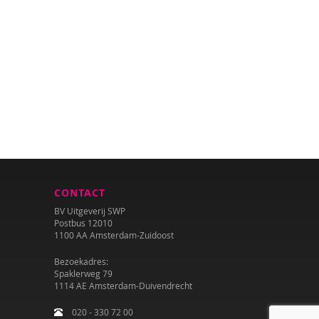
CONTACT
BV Uitgeverij SWP
Postbus 12010
1100 AA Amsterdam-Zuidoost
Bezoekadres:
Spaklerweg 79
1114 AE Amsterdam-Duivendrecht
020 - 330 72 00