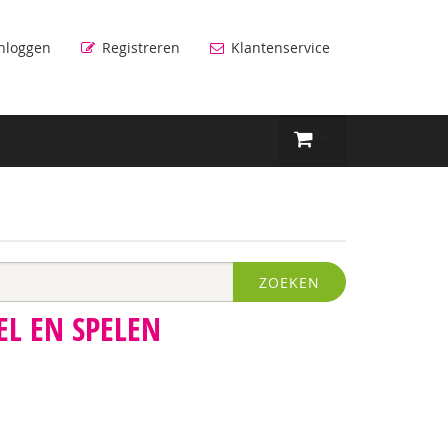
nloggen
Registreren
Klantenservice
ZOEKEN
EL EN SPELEN