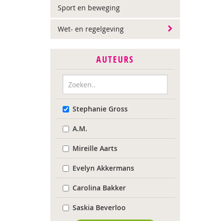
Sport en beweging
Wet- en regelgeving
AUTEURS
Stephanie Gross
A.M.
Mireille Aarts
Evelyn Akkermans
Carolina Bakker
Saskia Beverloo