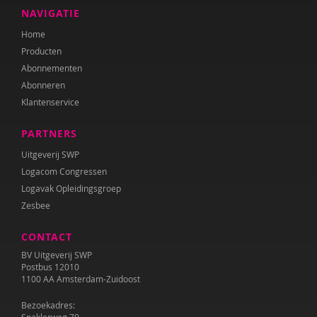
Manon de Vos
NAVIGATIE
Home
Nienke Vrolijk
Producten
Marieke van der Zanden
Abonnementen
Abonneren
Klantenservice
PARTNERS
Uitgeverij SWP
Logacom Congressen
Logavak Opleidingsgroep
Zesbee
CONTACT
BV Uitgeverij SWP
Postbus 12010
1100 AA Amsterdam-Zuidoost
Bezoekadres: