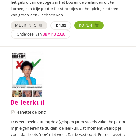
Veerle Vervaet
het geluid van de vogels in het bos en de weilanden uit te
komen, een blije peuter fietst rondjes op het plein, kinderen
Tessa Vollering
van groep 7 en 8 hebben van...
Britt Vries
MEER INFO
€
4,95
KOPEN
Onderdeel van
BBMP 3 2026
Geert de Wit
Laura Wyns
De leerkuil
Jeanette de Jong
Er is een beeld dat mij de afgelopen jaren steeds vaker helpt om
mijn eigen leren te duiden: de leerkuil. Dat moment waarop je
voelt dat je iets (nog) niet weet. Dat je vastloopt. En toch weet ik