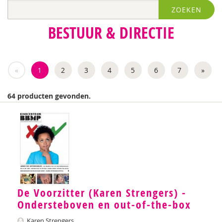
ZOEKEN
Esther Daniëls
BESTUUR & DIRECTIE
Bart Declercq
Leen Dom
«
1
2
3
4
5
6
7
»
Monique Dongelmans
Anneke Guis
64 producten gevonden.
Marie-Claire van Hessen
Gidi Heynens
Josette Hoex
Hester Hulpia
De Voorzitter (Karen Strengers) -
Jeanette de Jong
Ondersteboven en out-of-the-box
Maria Jongsma
Karen Strengers