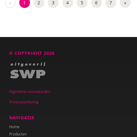
«
1
2
3
4
5
6
7
»
© COPYRIGHT 2026
Algemene voorwaarden
Privacyverklaring
NAVIGATIE
Home
Producten