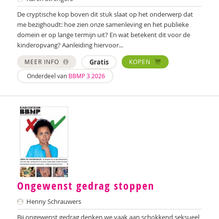
Corona Koek
De cryptische kop boven dit stuk slaat op het onderwerp dat
me bezighoudt: hoe zien onze samenleving en het publieke
Lucy Kok
domein er op lange termijn uit? En wat betekent dit voor de
kinderopvang? Aanleiding hiervoor...
Katrien van Laere
MEER INFO
Gratis
KOPEN
Lien Van Laere
Onderdeel van
BBMP 3 2026
Lenneke Moerdijk
Maryse Nijhof
Mandy Pijl
Janneke Plantenga
Helmie van Ravestein
Ongewenst gedrag stoppen
Willemijn Roodbol
Henny Schrauwers
Lida Schepers
Bij ongewenst gedrag denken we vaak aan schokkend seksueel