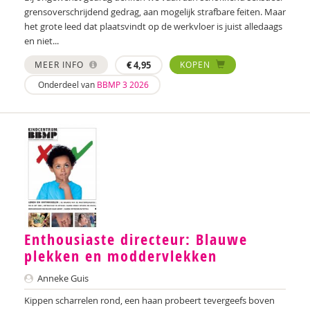
Wilma Schepers
grensoverschrijdend gedrag, aan mogelijk strafbare feiten. Maar
het grote leed dat plaatsvindt op de werkvloer is juist alledaags
Henny Schrauwers
en niet...
Muriëlle Springer
MEER INFO
€
4,95
KOPEN
Onderdeel van
BBMP 3 2026
Angelique Sterken
Jochem Streefkerk
Karen Strengers
Mirjam Tielbeek-Bertels
Martin van der Linden
Mariska Venema
Enthousiaste directeur: Blauwe
plekken en moddervlekken
Jacques Verheijke
Anneke Guis
Aart Verschuur
Kippen scharrelen rond, een haan probeert tevergeefs boven