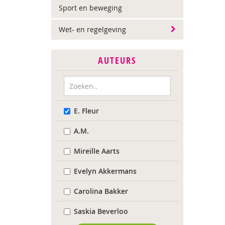
Sport en beweging
Wet- en regelgeving
AUTEURS
E. Fleur
A.M.
Mireille Aarts
Evelyn Akkermans
Carolina Bakker
Saskia Beverloo