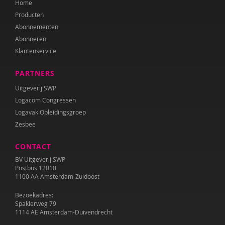
Home
Juul Klarenbeek
Producten
Katrien van Laere
Abonnementen
Abonneren
Lien Van Laere
Klantenservice
Liesbeth Lambert
PARTNERS
Irma Land
Uitgeverij SWP
Logacom Congressen
Leontien Noorlander
Logavak Opleidingsgroep
Zesbee
Mandy Pijl
CONTACT
Elke van Riel
BV Uitgeverij SWP
Ellen Rutgeerts
Postbus 12010
1100 AA Amsterdam-Zuidoost
Wilma Schepers
Bezoekadres:
Spaklerweg 79
Pauline Slot
1114 AE Amsterdam-Duivendrecht