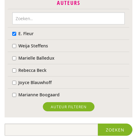
AUTEURS
E. Fleur
Weija Steffens
Marielle Balledux
Rebecca Beck
Joyce Blauwhoff
Marianne Boogaard
Rhodé van den Born
AUTEUR FILTEREN
Caroline Boudry
ZOEKEN
Marik Broere