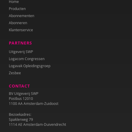
Home
Annet Weterings
Producten
Iris Wierdsma
Abonnementen
Abonneren
Merel van der Wouden
Klantenservice
PARTNERS
Uitgeverij SWP
Logacom Congressen
Logavak Opleidingsgroep
Zesbee
CONTACT
BV Uitgeverij SWP
Postbus 12010
1100 AA Amsterdam-Zuidoost
Bezoekadres:
Spaklerweg 79
1114 AE Amsterdam-Duivendrecht