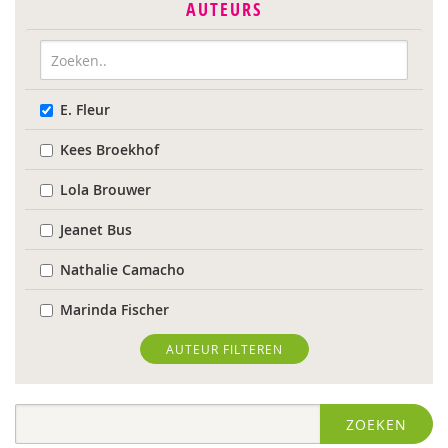
AUTEURS
E. Fleur
Kees Broekhof
Lola Brouwer
Jeanet Bus
Nathalie Camacho
Marinda Fischer
Sieneke Goorhuis-Brouwer
AUTEUR FILTEREN
Jolien Hesselberth
ZOEKEN
IJsbrand Jepma