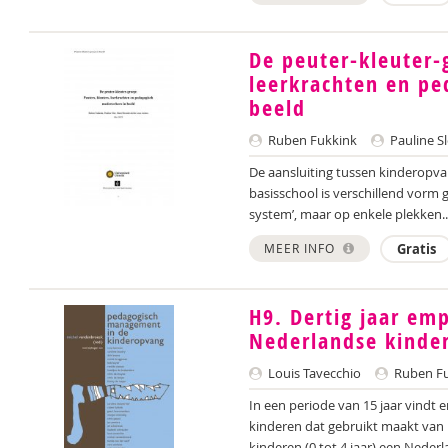
De peuter-kleuter-
leerkrachten en p
beeld
Ruben Fukkink
Pauline Sl
De aansluiting tussen kinderopva
basisschool is verschillend vorm 
system’, maar op enkele plekken..
MEER INFO
Gratis
H9. Dertig jaar em
Nederlandse kinde
Louis Tavecchio
Ruben Fu
In een periode van 15 jaar vindt 
kinderen dat gebruikt maakt van 
kinderen (0 tot 4 jaar) een Nederla