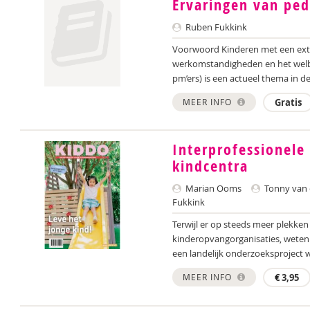
Ervaringen van ped
Ruben Fukkink
Voorwoord Kinderen met een extr
werkomstandigheden en het welb
pm’ers) is een actueel thema in d
MEER INFO
Gratis
Interprofessionel
kindcentra
Marian Ooms
Tonny van 
Fukkink
Terwijl er op steeds meer plekk
kinderopvangorganisaties, weten 
een landelijk onderzoeksproject w
MEER INFO
€
3,95