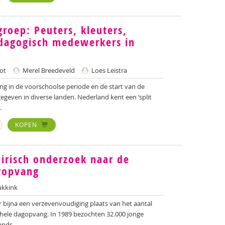
groep: Peuters, kleuters,
edagogisch medewerkers in
ot
Merel Breedeveld
Loes Leistra
ng in de voorschoolse periode en de start van de
gegeven in diverse landen. Nederland kent een ‘split
.
KOPEN
pirisch onderzoek naar de
ropvang
kkink
er bijna een verzevenvoudiging plaats van het aantal
hele dagopvang. In 1989 bezochten 32.000 jonge
nds...