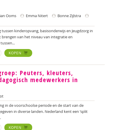
ian Ooms
Emma Nitert
Bonne Zijlstra
ussen kinderopvang, basisonderwijs en Jeugdzorg in
t brengen van het niveau van integratie en
tussen...
KOPEN
groep: Peuters, kleuters,
edagogisch medewerkers in
ot
ng in de voorschoolse periode en de start van de
gegeven in diverse landen. Nederland kent een ‘split
.
KOPEN