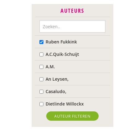
AUTEURS
Ruben Fukkink
A.C.Quik-Schuijt
A.M.
An Leysen,
Casaludo,
Dietlinde Willockx
Landelijk Kenniscentrum
AUTEUR FILTEREN
LVB
Respect Foundation