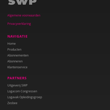
Jan De Mets
Algemene voorwaarden
Vicky Dellas
Privacyverklaring
A. van Dinther-Erkens
Angela van Dinther-Erkens
NAVIGATIE
Home
Nanne van Doorn
Producten
Wieteke van Dort
Abonnementen
Abonneren
Lonneke van Elburg
Klantenservice
Denise Enthoven
PARTNERS
Belinda Fallaux
Uitgeverij SWP
Logacom Congressen
Paula Fikkert
Logavak Opleidingsgroep
Zesbee
Yolanda Geleynse