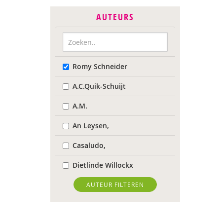
AUTEURS
Romy Schneider
A.C.Quik-Schuijt
A.M.
An Leysen,
Casaludo,
Dietlinde Willockx
Landelijk Kenniscentrum
AUTEUR FILTEREN
LVB
Respect Foundation