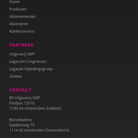
Home
Diana Turkenburg-de Haan
Producten
Wesley Verboom
Abonnementen
Abonneren
Wouter Verhage
Klantenservice
Tineke Vlaming
PARTNERS
Tamara Wally
Uitgeverij SWP
Logacom Congressen
Hermien Wiechers
Logavak Opleidingsgroep
Zesbee
CONTACT
BV Uitgeverij SWP
Postbus 12010
1100 AA Amsterdam-Zuidoost
Bezoekadres:
Spaklerweg 79
1114 AE Amsterdam-Duivendrecht