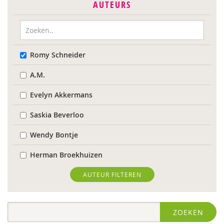
AUTEURS
Romy Schneider
A.M.
Evelyn Akkermans
Saskia Beverloo
Wendy Bontje
Herman Broekhuizen
Marianne Busser
AUTEUR FILTEREN
Marja van Delden
ZOEKEN
Wieteke van Dort