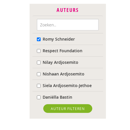
AUTEURS
Romy Schneider
Respect Foundation
Nilay Ardjosemito
Nishaan Ardjosemito
Siela Ardjosemito-Jethoe
Daniëlla Bastin
Joyce Blauwhoff
AUTEUR FILTEREN
Robbert Blokland