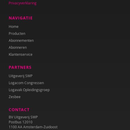
Privacyverklaring
Anne Mijke van Harten
Maria Heesen
NAVIGATIE
Home
Anouk Helmers
Producten
Nicky Ingels
Abonnementen
Abonneren
Sherita Jager
Klantenservice
Hilde Krajenbrink
PARTNERS
Lien Van Laere
Uitgeverij SWP
Logacom Congressen
Fien Lannoye
Logavak Opleidingsgroep
Zesbee
Esther van der Leek
CONTACT
Jolet Leenhouts
BV Uitgeverij SWP
Liliane Limpens
Postbus 12010
1100 AA Amsterdam-Zuidoost