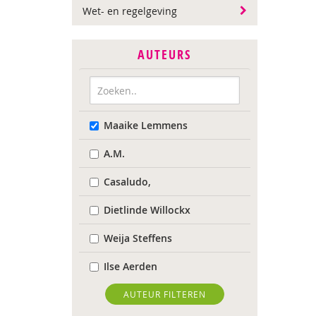
Wet- en regelgeving
AUTEURS
Maaike Lemmens
A.M.
Casaludo,
Dietlinde Willockx
Weija Steffens
Ilse Aerden
Pauline van Aken
AUTEUR FILTEREN