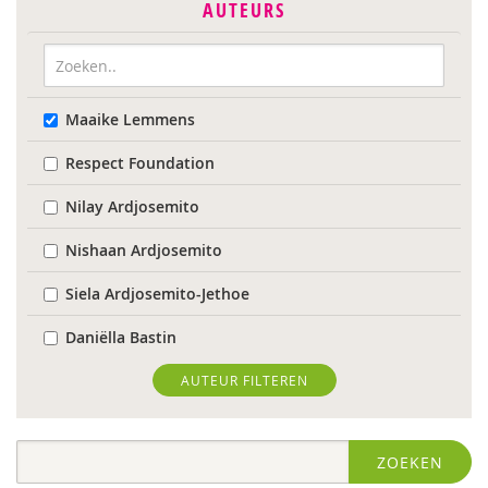
AUTEURS
Maaike Lemmens
Respect Foundation
Nilay Ardjosemito
Nishaan Ardjosemito
Siela Ardjosemito-Jethoe
Daniëlla Bastin
Joyce Blauwhoff
AUTEUR FILTEREN
Robbert Blokland
ZOEKEN
Denise Bontje