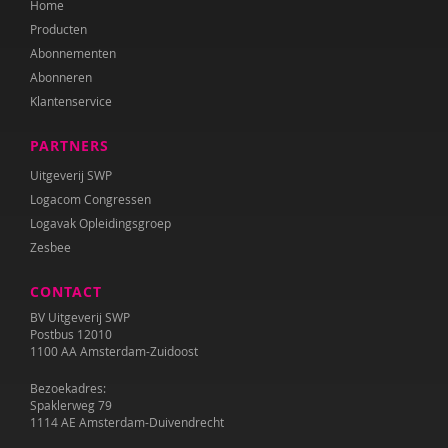
Home
Dawn Huebner
Producten
Corina Hulsman
Abonnementen
Abonneren
Sherita Jager
Klantenservice
Barbara Janssen
PARTNERS
Francine Jellesma
Uitgeverij SWP
Logacom Congressen
IJsbrand Jepma
Logavak Opleidingsgroep
Zesbee
Lisanne Jilink
CONTACT
Tilly de Jong
BV Uitgeverij SWP
Annelies Karelse
Postbus 12010
1100 AA Amsterdam-Zuidoost
José Koning
Bezoekadres:
Spaklerweg 79
Hilde Krajenbrink
1114 AE Amsterdam-Duivendrecht