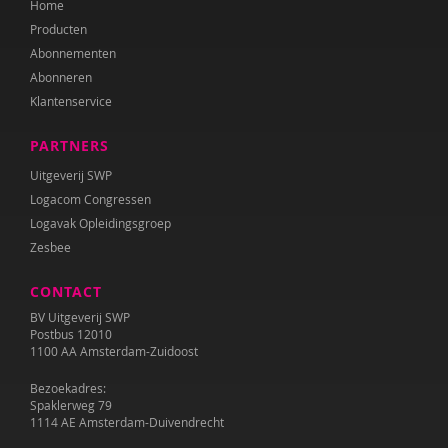
Home
Mariëlle Cloin
Producten
Resi Damhuis
Abonnementen
Abonneren
Annika de Haan
Klantenservice
Teije ten Den
PARTNERS
Kirsten Dijk
Uitgeverij SWP
Logacom Congressen
Leen Dom
Logavak Opleidingsgroep
Zesbee
Nanne van Doorn
CONTACT
Anne L. Douglass
BV Uitgeverij SWP
Marieke Effting
Postbus 12010
1100 AA Amsterdam-Zuidoost
Remco van Eijkel
Bezoekadres:
Spaklerweg 79
Corina Elzenaar
1114 AE Amsterdam-Duivendrecht